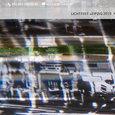
+43 664 260 66 03
atelier@coeln.at
LICHTFEST LEIPZIG 2019